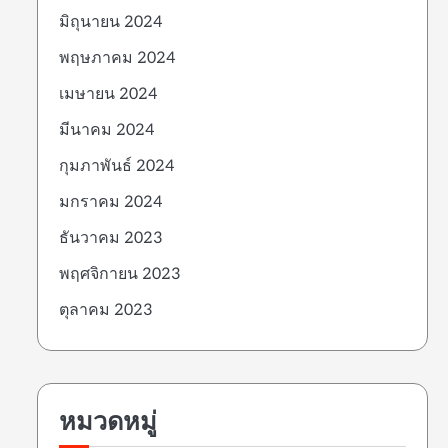
มิถุนายน 2024
พฤษภาคม 2024
เมษายน 2024
มีนาคม 2024
กุมภาพันธ์ 2024
มกราคม 2024
ธันวาคม 2023
พฤศจิกายน 2023
ตุลาคม 2023
หมวดหมู่