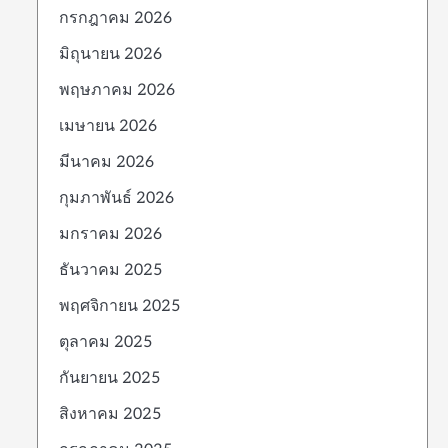
กรกฎาคม 2026
มิถุนายน 2026
พฤษภาคม 2026
เมษายน 2026
มีนาคม 2026
กุมภาพันธ์ 2026
มกราคม 2026
ธันวาคม 2025
พฤศจิกายน 2025
ตุลาคม 2025
กันยายน 2025
สิงหาคม 2025