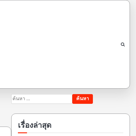
ค้นหา
สำหรับ:
เรื่องล่าสุด