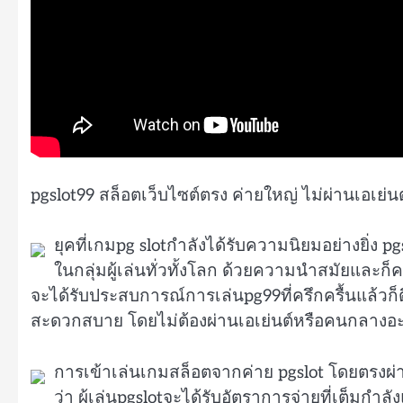
pgslot99 สล็อตเว็บไซต์ตรง ค่ายใหญ่ ไม่ผ่านเอเย่
ยุคที่เกมpg slotกำลังได้รับความนิยมอย่างยิ่ง pgs
ในกลุ่มผู้เล่นทั่วทั้งโลก ด้วยความนำสมัยและก
จะได้รับประสบการณ์การเล่นpg99ที่ครึกครื้นแล้วก
สะดวกสบาย โดยไม่ต้องผ่านเอเย่นต์หรือคนกลางอะ
การเข้าเล่นเกมสล็อตจากค่าย pgslot โดยตรงผ่
ว่า ผู้เล่นpgslotจะได้รับอัตราการจ่ายที่เต็มกำล