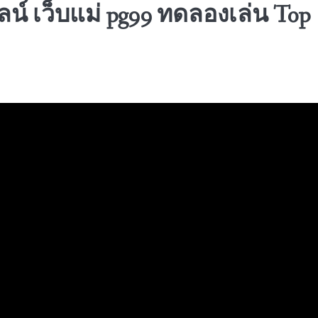
ลน์ เว็บแม่ pg99 ทดลองเล่น Top