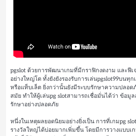
pgslot ด้วยการพัฒนาเกมที่มีกราฟิกงดงาม และฟีเจ
อย่างใหญ่โต ทั้งยังยังรองรับการเล่นpgslot99บนทุกเค
หรือแท็บเล็ต ยิ่งกว่านั้นยังมีระบบรักษาความปลอดภ
สมัย ทำให้ผู้เล่นpg slotสามารถเชื่อมั่นได้ว่า ข้
รักษาอย่างปลอดภัย
หนึ่งในเหตุผลยอดนิยมอย่างยิ่งเป็น การที่เกมpg slo
รางวัลใหญ่ได้บ่อยมากเพิ่มขึ้น โดยมีการวางแบบเก