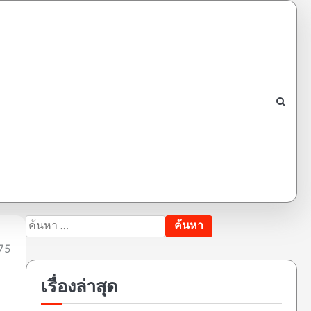
ค้นหา
สำหรับ:
 75
เรื่องล่าสุด