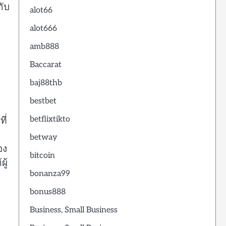
กับ
alot66
alot666
amb888
Baccarat
baj88thb
bestbet
betflixtikto
ี่
betway
อง
bitcoin
ู้
bonanza99
bonus888
Business, Small Business