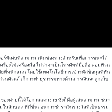
อร์พิเศษที่สามารถเพิ่มช่องทางสำหรับเพื่อการชนะได้
รื่องไม้เครื่องมือ ไม่ว่าจะเป็นโทรศัพท์มือถือ คอมพิวเต
ัยที่หนักแน่น โดยใช้เทคโนโลยีการเข้ารหัสข้อมูลที่ทัน
อมูลส่วนตัวแล้วก็การทำธุรกรรมทางด้านการเงินจะถูกเก็บ
tของค่ายนี้ได้โอกาสแตกง่าย ซึ่งก็คือผู้เล่นสามารถชนะ
มในลักษณะที่มีขั้นตอนการชำระเงินรางวัลที่เป็นธรรม