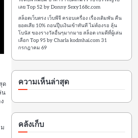
เลย Top 52 by Donny Sexy168c.com
สล็อตเว็บตรง เว็บพีจี ครอบเครื่อง เรื่องเดิมพัน คืน
ยอดเสีย 10% ถอนปุ๊บเงินเข้าทันที ไม่ต้องรอ ลุ้น
โบนัส ของรางวัลอื่นๆมากมาย สล็อต เกมดีที่ผู้เล่น
เลือก Top 95 by Charla kodmhai.com 31
กรกฎาคม 69
ความเห็นล่าสุด
สุด
ล่น
าง
คลังเก็บ
าม