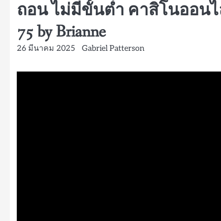
ถอน ไม่มีขั้นต่ำ คาสิโนออนไ
75 by Brianne
26 มีนาคม 2025
Gabriel Patterson