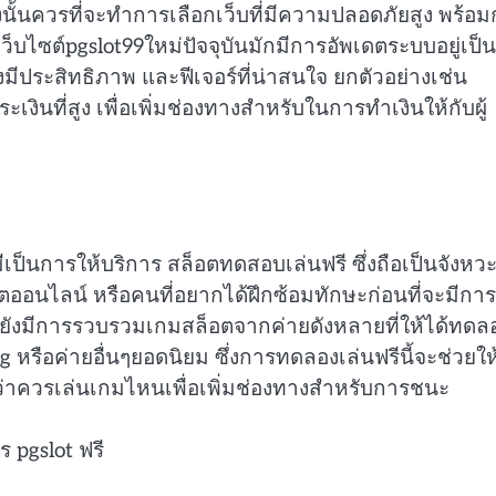
ังนั้นควรที่จะทำการเลือกเว็บที่มีความปลอดภัยสูง พร้อม
ว็บไซต์pgslot99ใหม่ปัจจุบันมักมีการอัพเดตระบบอยู่เป็น
มีประสิทธิภาพ และฟีเจอร์ที่น่าสนใจ ยกตัวอย่างเช่น
ินที่สูง เพื่อเพิ่มช่องทางสำหรับในการทำเงินให้กับผู้
เป็นการให้บริการ สล็อตทดสอบเล่นฟรี ซึ่งถือเป็นจังหวะท
ล็อตออนไลน์ หรือคนที่อยากได้ฝึกซ้อมทักษะก่อนที่จะมีการ
ั้นยังมีการรวบรวมเกมสล็อตจากค่ายดังหลายที่ให้ได้ทดล
 หรือค่ายอื่นๆยอดนิยม ซึ่งการทดลองเล่นฟรีนี้จะช่วยให้ผ
่าควรเล่นเกมไหนเพื่อเพิ่มช่องทางสำหรับการชนะ
 pgslot ฟรี