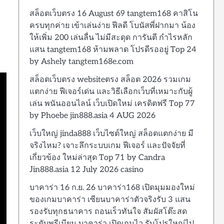
สล็อตเว็บตรง 16 August 69 tangtem168 คาสิโน
ครบทุกค่าย เข้าเล่นง่าย ฟีลดี โบนัสพี่ฝากมา น้อง
ให้เพิ่ม 200 เล่นลื่น ไม่มีสะดุด การันตี กำไรหลัก
แสน tangtem168 ห้ามพลาด โปรดีรออยู่ Top 24
by Ashely tangtem168e.com
สล็อตเว็บตรง websiteตรง สล็อต 2026 รวมเกม
แตกง่าย ฟีเจอร์เด่น และวิธีเลือกเว็บที่เหมาะกับผู้
เล่น พนันออนไลน์ เว็บเปิดใหม่ เครดิตฟรี Top 77
by Phoebe jin888.asia 4 AUG 2026
เว็บใหญ่ jinda888 เว็บไซต์ใหญ่ สล็อตแตกง่าย มี
จริงไหม? เจาะลึกระบบเกม ฟีเจอร์ และปัจจัยที่
เกี่ยวข้อง ใหม่ล่าสุด Top 71 by Candra
Jin888.asia 12 July 2026 casino
บาคาร่า 16 ก.ย. 26 บาคาร่า168 เปิดมุมมองใหม่
ของเกมบาคาร่า เซียนบาคาร่าตัวจริงรับ 3 แสน
รองรับทุกธนาคาร ถอนเร็วทันใจ สัมผัสโต๊ะสด
ระดับพรีเมียม บาคาร่า เปิดเกมไว รับโปรใหญ่ไป