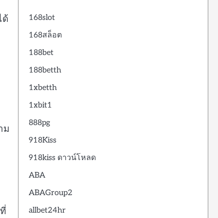
168slot
ได้
168สล็อต
188bet
188betth
1xbetth
1xbit1
888pg
วาม
918Kiss
918kiss ดาวน์โหลด
ABA
ABAGroup2
allbet24hr
ี่