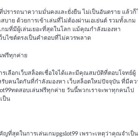
่นที่ปรารถนาความมั่นคงและยั่งยืน ไม่เป็นอันตราย แล้วก็
 ด้วยการเข้าเล่นที่ไม่ต้องผ่านเอเย่นต์ รวมทั้งเกม
เกมที่มีผู้เล่นเยอะที่สุดในโลก แม้คุณกำลังมองหา
9 เว็บไซต์ตรงเป็นคำตอบที่ไม่ควรพลาด
นฟรีทุกค่าย
รเลือกเว็บสล็อตเชื่อใจได้และมีคุณสมบัติที่ตอบโจทย์ผู้
หรับคนใดกันที่กำลังมองหา เว็บสล็อตใหม่ปัจจุบัน ที่มีค
slot99ทดสอบเล่นฟรีทุกค่าย วันนี้พวกเราจะพาทุกคนไป
ำเป็น
ำคัญที่สุดในการเล่นเกมpgslot99 เพราะเหตุว่าคุณจำเป็นท