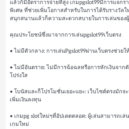
แล้วก็มีอัตราการจ่ายที่สูง เกมpgslot99มีการแจกร
พิเศษ ที่ช่วยเพิ่มโอกาสสำหรับในการได้รับรางว
สนุกสนานแล้วก็ความสะดวกสบายในการเล่นของผู้
คุณประโยชน์ซึ่งมาจากการเล่นpgslot99เว็บตรง
• ไม่มีตัวกลาง: การเล่นPgslot99ผ่านเว็บตรงช่วยให้ผู
• ไม่มีอันตราย: ไม่มีการฉ้อฉลหรือการหักเงินจาก
โปร่งใส
• โบนัสและก็โปรโมชั่นเยอะแยะ: เว็บไซต์ตรงมักจะ
เพิ่มเงินลงทุน
• เกมpg slotใหม่ๆที่อัปเดตตลอด: ผู้เล่นสามารถเล่
เกมใหม่