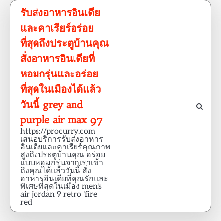
Skip
รับส่งอาหารอินเดีย
to
และคาเรียร์อร่อย
content
ที่สุดถึงประตูบ้านคุณ
สั่งอาหารอินเดียที่
หอมกรุ่นและอร่อย
ที่สุดในเมืองได้แล้ว
วันนี้ grey and
purple air max 97
https://procurry.com
เสนอบริการรับส่งอาหาร
อินเดียและคาเรียร์คุณภาพ
สูงถึงประตูบ้านคุณ อร่อย
แบบหอมกรุ่นจากเราเข้า
ถึงคุณได้แล้ววันนี้ สั่ง
อาหารอินเดียที่คุณรักและ
พิเศษที่สุดในเมือง men's
air jordan 9 retro 'fire
red