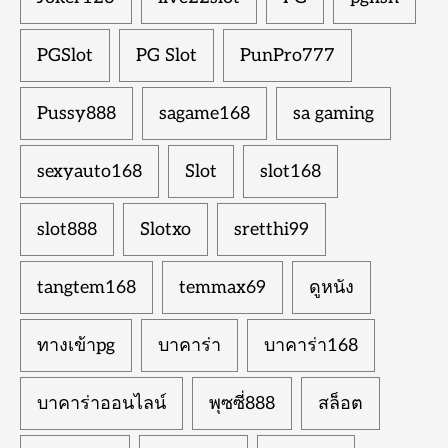
PGSlot
PG Slot
PunPro777
Pussy888
sagame168
sa gaming
sexyauto168
Slot
slot168
slot888
Slotxo
sretthi99
tangtem168
temmax69
ดูหนัง
ทางเข้าpg
บาคาร่า
บาคาร่า168
บาคาร่าออนไลน์
พุซซี่888
สล็อต