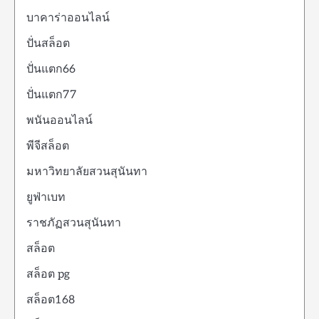
บาคาร่าออนไลน์
ปั่นสล็อต
ปั่นแตก66
ปั่นแตก77
พนันออนไลน์
พีจีสล็อต
มหาวิทยาลัยสวนสุนันทา
ยูฟ่าเบท
ราชภัฏสวนสุนันทา
สล็อต
สล็อต pg
สล็อต168