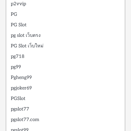
p2vvip
PG
PG Slot
pg slot เว็บตรง
PG Slot เว็บใหม่
pg718
pg99
Pgheng99
pgjoker69
PGSlot
pgslot77
pgslot77.com
pgslot99