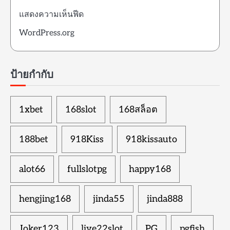
แสดงความเห็นฟีด
WordPress.org
ป้ายกำกับ
1xbet
168slot
168สล็อต
188bet
918Kiss
918kissauto
alot66
fullslotpg
happy168
hengjing168
jinda55
jinda888
Joker123
live22slot
PG
pgfish