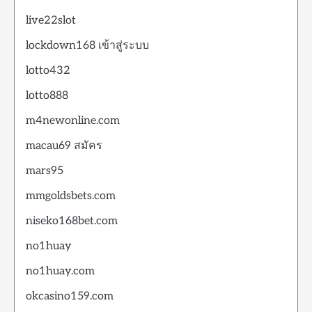
live22slot
lockdown168 เข้าสู่ระบบ
lotto432
lotto888
m4newonline.com
macau69 สมัคร
mars95
mmgoldsbets.com
niseko168bet.com
no1huay
no1huay.com
okcasino159.com