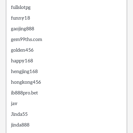
fullslotpg
funny18
gaojing888
gem99ths.com
golden456
happy168
hengjing168
hongkong456
ib888pro.bet
jav
Jinda55
jinda888