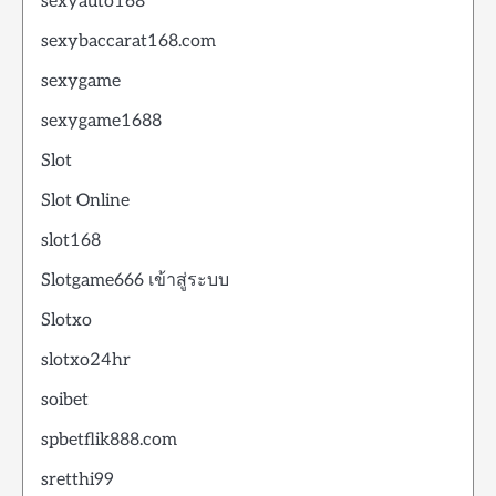
sexyauto168
sexybaccarat168.com
sexygame
sexygame1688
Slot
Slot Online
slot168
Slotgame666 เข้าสู่ระบบ
Slotxo
slotxo24hr
soibet
spbetflik888.com
sretthi99