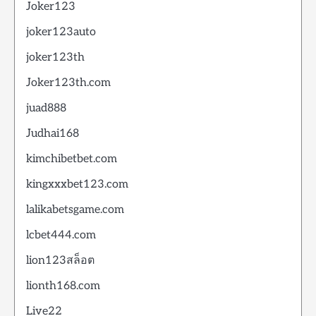
Joker123
joker123auto
joker123th
Joker123th.com
juad888
Judhai168
kimchibetbet.com
kingxxxbet123.com
lalikabetsgame.com
lcbet444.com
lion123สล็อต
lionth168.com
Live22