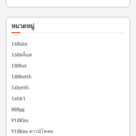
หมวดหมู่
168slot
168สล็อต
188bet
188betth
1xbetth
1xbit1
888pg
918Kiss
918kiss ดาวน์โหลด