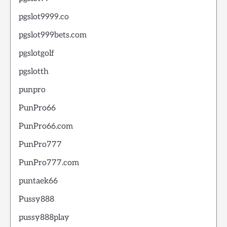
pgslot9999.co
pgslot999bets.com
pgslotgolf
pgslotth
punpro
PunPro66
PunPro66.com
PunPro777
PunPro777.com
puntaek66
Pussy888
pussy888play