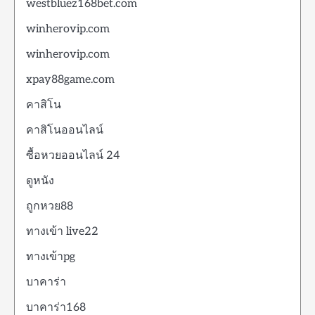
westbluez168bet.com
winherovip.com
winherovip.com
xpay88game.com
คาสิโน
คาสิโนออนไลน์
ซื้อหวยออนไลน์ 24
ดูหนัง
ถูกหวย88
ทางเข้า live22
ทางเข้าpg
บาคาร่า
บาคาร่า168