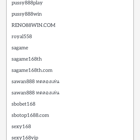
pussy888play
pussy888win
RENO88WIN.COM
royal558
sagame
sagame168th
sagame168th.com
sawan888 ทดลองเล่น
sawan888 ทดลองเล่น
sbobet168
sbotop1688.com
sexy168
sexy168vip