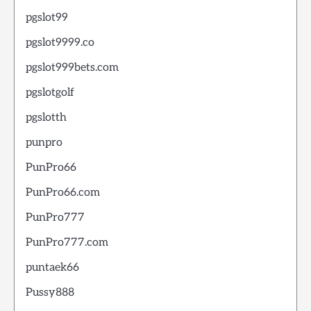
pgslot99
pgslot9999.co
pgslot999bets.com
pgslotgolf
pgslotth
punpro
PunPro66
PunPro66.com
PunPro777
PunPro777.com
puntaek66
Pussy888