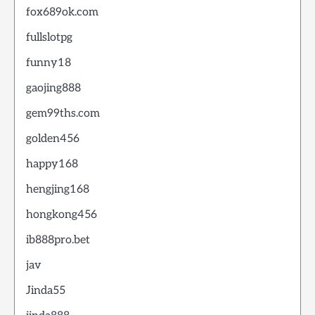
fox689ok.com
fullslotpg
funny18
gaojing888
gem99ths.com
golden456
happy168
hengjing168
hongkong456
ib888pro.bet
jav
Jinda55