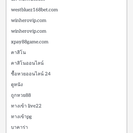
westbluez168bet.com
winherovip.com
winherovip.com
xpay88game.com
คาสิโน
คาสิโนออนไลน์
ซื้อหวยออนไลน์ 24
ดูหนัง
ถูกหวย88
ทางเข้า live22
ทางเข้าpg
บาคาร่า