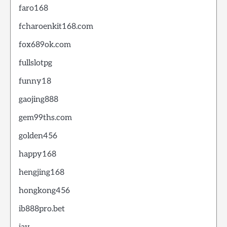
faro168
fcharoenkit168.com
fox689ok.com
fullslotpg
funny18
gaojing888
gem99ths.com
golden456
happy168
hengjing168
hongkong456
ib888pro.bet