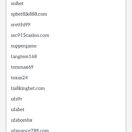
soibet
spbetflik888.com
sretthi99
ssc915casino.com
suppergame
tangtem168
temmax69
texas24
tia8kingbet.com
ufa9r
ufabet
ufabombx
ufanance789.com