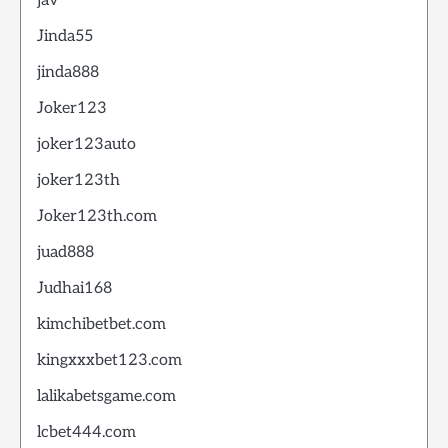
jav
Jinda55
jinda888
Joker123
joker123auto
joker123th
Joker123th.com
juad888
Judhai168
kimchibetbet.com
kingxxxbet123.com
lalikabetsgame.com
lcbet444.com