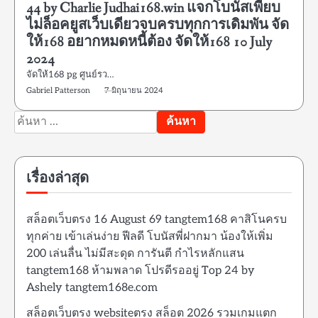
44 by Charlie Judhai168.win แจกโบนัสเพียบ
ไม่ล็อคยูสเว็บเดียวจบครบทุกการเดิมพัน จัด
ให้168 อยากหมดหนี้ต้อง จัดให้168 10 July
2024
จัดให้168 pg ศูนย์รว…
Gabriel Patterson
7 มิถุนายน 2024
ค้นหา
สำหรับ:
เรื่องล่าสุด
สล็อตเว็บตรง 16 August 69 tangtem168 คาสิโนครบ
ทุกค่าย เข้าเล่นง่าย ฟีลดี โบนัสพี่ฝากมา น้องให้เพิ่ม
200 เล่นลื่น ไม่มีสะดุด การันตี กำไรหลักแสน
tangtem168 ห้ามพลาด โปรดีรออยู่ Top 24 by
Ashely tangtem168e.com
สล็อตเว็บตรง websiteตรง สล็อต 2026 รวมเกมแตก