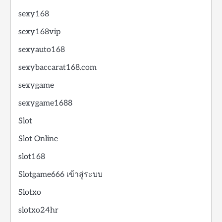
sexy168
sexy168vip
sexyauto168
sexybaccarat168.com
sexygame
sexygame1688
Slot
Slot Online
slot168
Slotgame666 เข้าสู่ระบบ
Slotxo
slotxo24hr