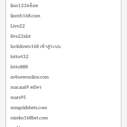
lion123สล็อต
lionth168.com
Live22
live22slot
lockdown168 เข้าสู่ระบบ
lotto432
lotto888
m4newonline.com
macau69 สมัคร
mars95
mmgoldsbets.com
niseko168bet.com