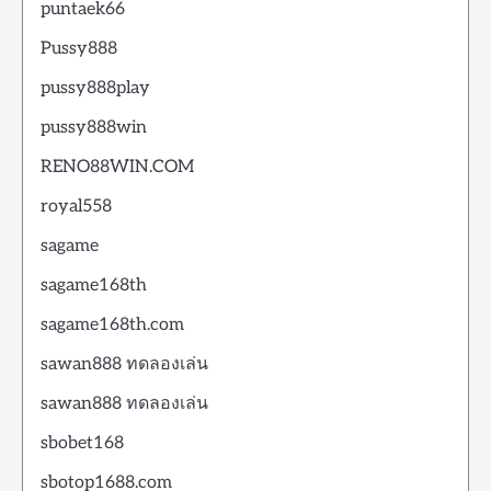
puntaek66
Pussy888
pussy888play
pussy888win
RENO88WIN.COM
royal558
sagame
sagame168th
sagame168th.com
sawan888 ทดลองเล่น
sawan888 ทดลองเล่น
sbobet168
sbotop1688.com