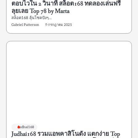
ตอบไวใน 2 วินาที สล็อต168 ทดลองเล่นฟรี
ลุยเลย Top 78 by Marta
สล็อต168 ลุ้นโชคปังๆ…
Gabriel Patterson
9 กรกฎาคม 2025
Judhai168
Judhai168 รวมแอพคาสิโนดัง แตกง่าย Top