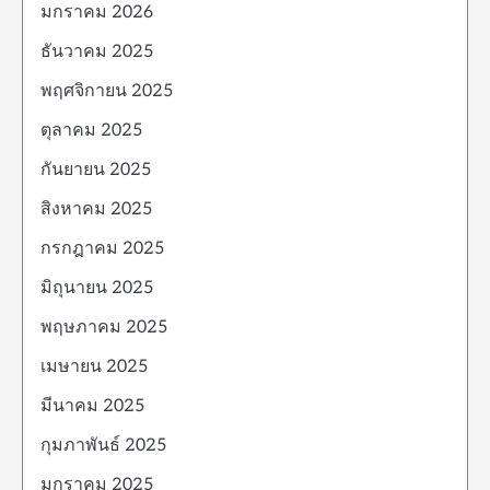
มกราคม 2026
ธันวาคม 2025
พฤศจิกายน 2025
ตุลาคม 2025
กันยายน 2025
สิงหาคม 2025
กรกฎาคม 2025
มิถุนายน 2025
พฤษภาคม 2025
เมษายน 2025
มีนาคม 2025
กุมภาพันธ์ 2025
มกราคม 2025