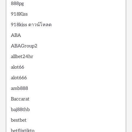
888pg
918Kiss
918kiss ดาวน์โหลด
ABA
ABAGroup2
allbet24hr
alot66
alot666
amb888
Baccarat
baj88thb
bestbet
betflixtikto