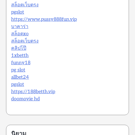
สล็อตเว็บตรง
pgslot
https://www.pussy888fun.vip
บาคาร่า
สล็อตxo
สล็อตเว็บตรง
คลิปโป๊
1xbetth
funny18
pg slot
allbet24
pgslot
https://188betth.vip
doomovie hd
นิยาม