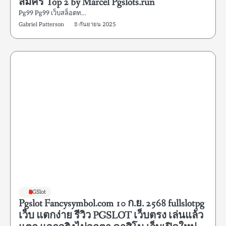
สมัคร Top 2 by Marcel Pgslots.run
Pg99 Pg99 เว็บสล็อตท…
Gabriel Patterson
8 กันยายน 2025
PGSlot
Pgslot Fancysymbol.com 10 ก.ย. 2568 fullslotpg
เว็บ แตกง่าย รีวิว PGSLOT เว็บตรง เล่นแล้ว