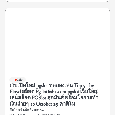
PGSlot
เว็บเปิดใหม่ pgslot ทดลองเล่น Top 51 by
Floyd สล็อต Pgslotfish1.com pgslot เว็บใหญ่
เล่นสล็อต PGSlot สุดมันส์ พร้อมโอกาสทำ
เงินง่ายๆ 10 October 25 คาสิโน
มือใหม่จำเป็นต้องทดล…