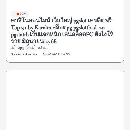
PGSlot
คาสิโนออนไลน์ เว็บใหญ่ pgslot เครดิตฟรี
Top 31 by Karolin สล็อตpg pgslotth.uk 20
pgslotth เว็บแจกหนัก เล่นสล็อตPG ยังไงให้
รวย มิถุนายน 2568
สล็อตpg เว็บสล็อตอัน…
Gabriel Patterson
17 พฤษภาคม 2025