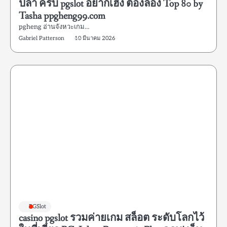
ปลา ครบ pgslot อยากเฮง ต้องลอง Top 80 by
Tasha ppgheng99.com
pgheng อ่านจังหวะเกม…
Gabriel Patterson
10 มีนาคม 2026
PGSlot
casino pgslot รวมค่ายเกม สล็อต ระดับโลกไว้