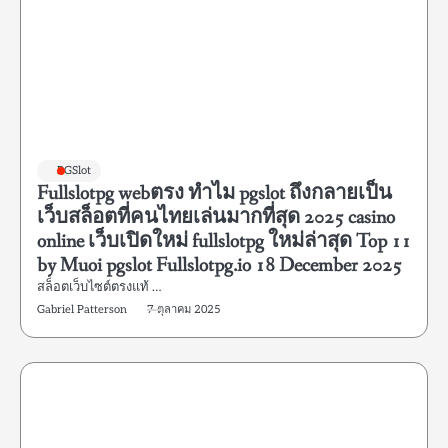
PGSlot
Fullslotpg webตรง ทำไม pgslot ถึงกลายเป็น
เว็บสล็อตที่คนไทยเล่นมากที่สุด 2025 casino
online เว็บเปิดใหม่ fullslotpg ใหม่ล่าสุด Top 11
by Muoi pgslot Fullslotpg.io 18 December 2025
สล็อตเว็บไซต์ตรงแท้ …
Gabriel Patterson
7 ตุลาคม 2025