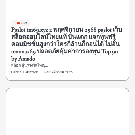
PGSlot
Pgslot tm69.xyz 2 พฤศจิกายน 2568 pgslot เว็บ
สล็อตออนไลน์ไทยแท้ ปั่นแตก แจกทุนฟรี
คอมมิชชั่นสูงกว่าใครกี่ล้านก็ถอนได้ ไม่อั้น
temmax69 ปลอดภัยคุ้มค่าการลงทุน Top 90
by Amado
สล็อต ลุ้นรางวัลใหญ่…
Gabriel Patterson
5 พฤศจิกายน 2025