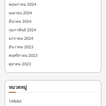
พฤษภาคม 2024
เมษายน 2024
มีนาคม 2024
กุมภาพันธ์ 2024
มกราคม 2024
ธันวาคม 2023
พฤศจิกายน 2023
ตุลาคม 2023
หมวดหมู่
168slot