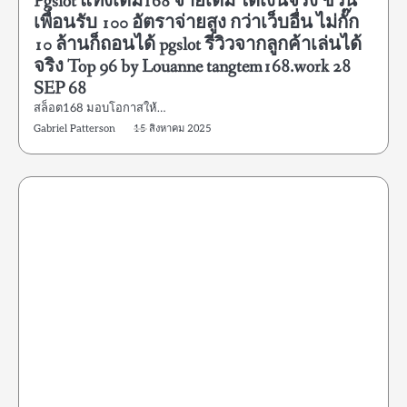
Pgslot แทงเต็ม168 จ่ายเต็ม ได้เงินจริง ชวน
เพื่อนรับ 100 อัตราจ่ายสูง กว่าเว็บอื่น ไม่กั๊ก
10 ล้านก็ถอนได้ pgslot รีวิวจากลูกค้าเล่นได้
จริง Top 96 by Louanne tangtem168.work 28
SEP 68
สล็อต168 มอบโอกาสให้…
Gabriel Patterson
15 สิงหาคม 2025