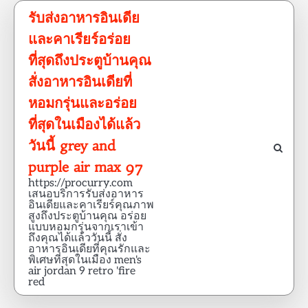
Skip
รับส่งอาหารอินเดีย
to
และคาเรียร์อร่อย
content
ที่สุดถึงประตูบ้านคุณ
สั่งอาหารอินเดียที่
หอมกรุ่นและอร่อย
ที่สุดในเมืองได้แล้ว
วันนี้ grey and
purple air max 97
https://procurry.com
เสนอบริการรับส่งอาหาร
อินเดียและคาเรียร์คุณภาพ
สูงถึงประตูบ้านคุณ อร่อย
แบบหอมกรุ่นจากเราเข้า
ถึงคุณได้แล้ววันนี้ สั่ง
อาหารอินเดียที่คุณรักและ
พิเศษที่สุดในเมือง men's
air jordan 9 retro 'fire
red