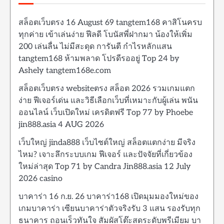
สล็อตเว็บตรง 16 August 69 tangtem168 คาสิโนครบ
ทุกค่าย เข้าเล่นง่าย ฟีลดี โบนัสพี่ฝากมา น้องให้เพิ่ม
200 เล่นลื่น ไม่มีสะดุด การันตี กำไรหลักแสน
tangtem168 ห้ามพลาด โปรดีรออยู่ Top 24 by
Ashely tangtem168e.com
สล็อตเว็บตรง websiteตรง สล็อต 2026 รวมเกมแตก
ง่าย ฟีเจอร์เด่น และวิธีเลือกเว็บที่เหมาะกับผู้เล่น พนัน
ออนไลน์ เว็บเปิดใหม่ เครดิตฟรี Top 77 by Phoebe
jin888.asia 4 AUG 2026
เว็บใหญ่ jinda888 เว็บไซต์ใหญ่ สล็อตแตกง่าย มีจริง
ไหม? เจาะลึกระบบเกม ฟีเจอร์ และปัจจัยที่เกี่ยวข้อง
ใหม่ล่าสุด Top 71 by Candra Jin888.asia 12 July
2026 casino
บาคาร่า 16 ก.ย. 26 บาคาร่า168 เปิดมุมมองใหม่ของ
เกมบาคาร่า เซียนบาคาร่าตัวจริงรับ 3 แสน รองรับทุก
ธนาคาร ถอนเร็วทันใจ สัมผัสโต๊ะสดระดับพรีเมียม บา