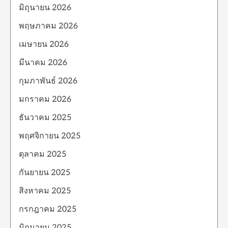
มิถุนายน 2026
พฤษภาคม 2026
เมษายน 2026
มีนาคม 2026
กุมภาพันธ์ 2026
มกราคม 2026
ธันวาคม 2025
พฤศจิกายน 2025
ตุลาคม 2025
กันยายน 2025
สิงหาคม 2025
กรกฎาคม 2025
มิถุนายน 2025