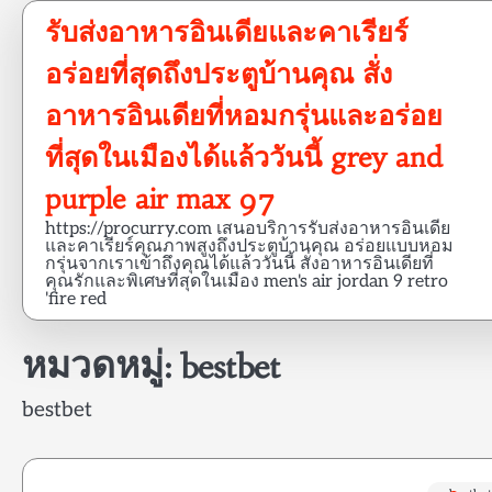
Skip
รับส่งอาหารอินเดียและคาเรียร์
to
content
อร่อยที่สุดถึงประตูบ้านคุณ สั่ง
อาหารอินเดียที่หอมกรุ่นและอร่อย
ที่สุดในเมืองได้แล้ววันนี้ grey and
purple air max 97
https://procurry.com เสนอบริการรับส่งอาหารอินเดีย
และคาเรียร์คุณภาพสูงถึงประตูบ้านคุณ อร่อยแบบหอม
กรุ่นจากเราเข้าถึงคุณได้แล้ววันนี้ สั่งอาหารอินเดียที่
คุณรักและพิเศษที่สุดในเมือง men's air jordan 9 retro
'fire red
หมวดหมู่:
bestbet
bestbet