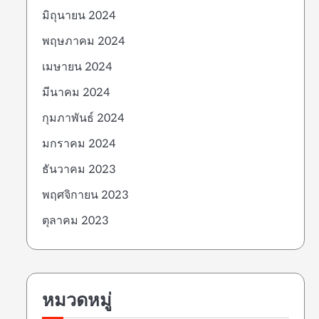
มิถุนายน 2024
พฤษภาคม 2024
เมษายน 2024
มีนาคม 2024
กุมภาพันธ์ 2024
มกราคม 2024
ธันวาคม 2023
พฤศจิกายน 2023
ตุลาคม 2023
หมวดหมู่