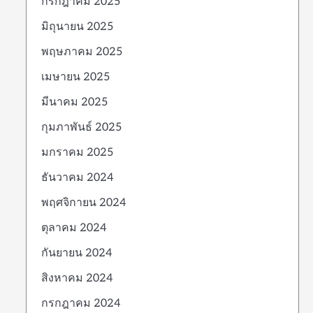
กรกฎาคม 2025
มิถุนายน 2025
พฤษภาคม 2025
เมษายน 2025
มีนาคม 2025
กุมภาพันธ์ 2025
มกราคม 2025
ธันวาคม 2024
พฤศจิกายน 2024
ตุลาคม 2024
กันยายน 2024
สิงหาคม 2024
กรกฎาคม 2024