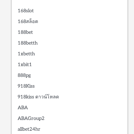
168slot
168สล็อต
188bet
188betth
1xbetth
1xbit1
888pg
918Kiss
918kiss ดาวน์โหลด
ABA
ABAGroup2
allbet24hr