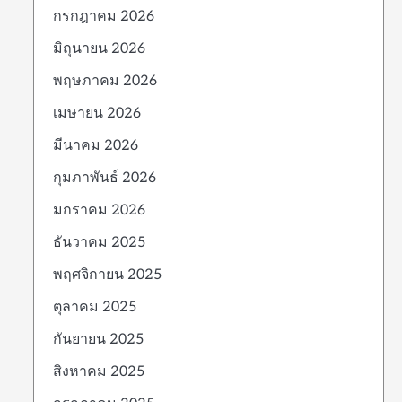
กรกฎาคม 2026
มิถุนายน 2026
พฤษภาคม 2026
เมษายน 2026
มีนาคม 2026
กุมภาพันธ์ 2026
มกราคม 2026
ธันวาคม 2025
พฤศจิกายน 2025
ตุลาคม 2025
กันยายน 2025
สิงหาคม 2025