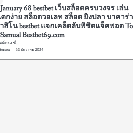
t
8 January 68 bestbet เว็บสล็อตครบวงจร เล่น
แตกง่าย สล็อตวอเลท สล็อต ยิงปลา บาคาร่
สิโน bestbet แจกเคล็ดลับพิชิตแจ็คพอต T
 Samual Bestbet69.com
ไซต์ตรง ชั้…
tterson
18 ธันวาคม 2024