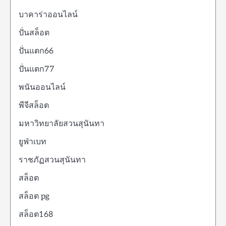
บาคาร่าออนไลน์
ปั่นสล็อต
ปั่นแตก66
ปั่นแตก77
พนันออนไลน์
พีจีสล็อต
มหาวิทยาลัยสวนสุนันทา
ยูฟ่าเบท
ราชภัฏสวนสุนันทา
สล็อต
สล็อต pg
สล็อต168