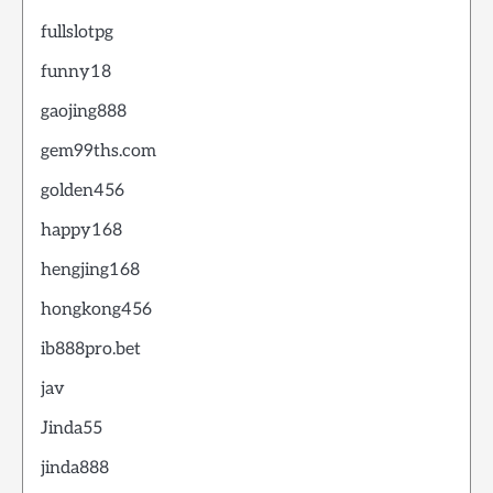
fullslotpg
funny18
gaojing888
gem99ths.com
golden456
happy168
hengjing168
hongkong456
ib888pro.bet
jav
Jinda55
jinda888