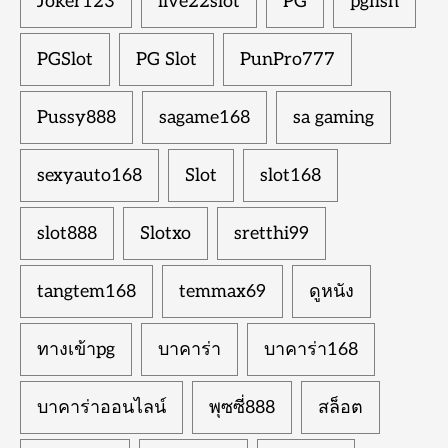
Joker123
live22slot
PG
pgfish
PGSlot
PG Slot
PunPro777
Pussy888
sagame168
sa gaming
sexyauto168
Slot
slot168
slot888
Slotxo
sretthi99
tangtem168
temmax69
ดูหนัง
ทางเข้าpg
บาคาร่า
บาคาร่า168
บาคาร่าออนไลน์
พุซซี่888
สล็อต