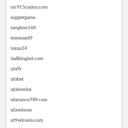
ssc915casino.com
suppergame
tangtem168
temmax69
texas24
tia8kingbet.com
ufa9r
ufabet
ufabombx
ufanance789.com
ufawinner
ut9winwin.com