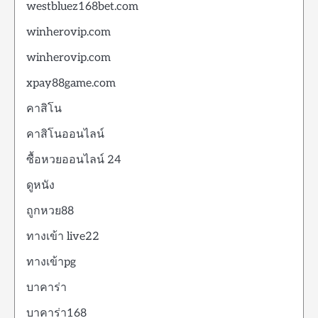
westbluez168bet.com
winherovip.com
winherovip.com
xpay88game.com
คาสิโน
คาสิโนออนไลน์
ซื้อหวยออนไลน์ 24
ดูหนัง
ถูกหวย88
ทางเข้า live22
ทางเข้าpg
บาคาร่า
บาคาร่า168