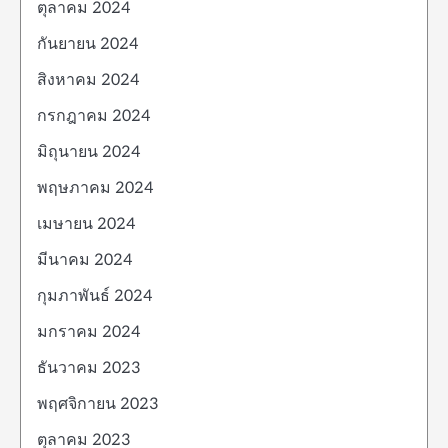
ตุลาคม 2024
กันยายน 2024
สิงหาคม 2024
กรกฎาคม 2024
มิถุนายน 2024
พฤษภาคม 2024
เมษายน 2024
มีนาคม 2024
กุมภาพันธ์ 2024
มกราคม 2024
ธันวาคม 2023
พฤศจิกายน 2023
ตุลาคม 2023