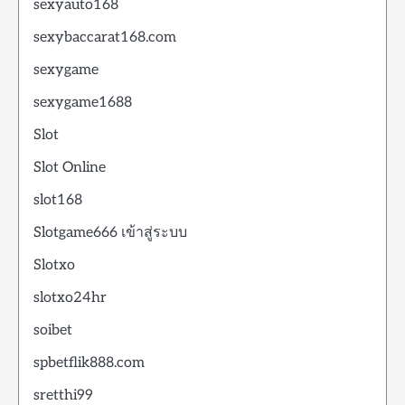
sexyauto168
sexybaccarat168.com
sexygame
sexygame1688
Slot
Slot Online
slot168
Slotgame666 เข้าสู่ระบบ
Slotxo
slotxo24hr
soibet
spbetflik888.com
sretthi99