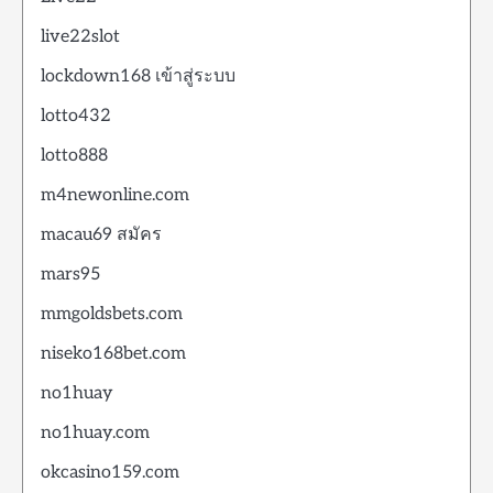
live22slot
lockdown168 เข้าสู่ระบบ
lotto432
lotto888
m4newonline.com
macau69 สมัคร
mars95
mmgoldsbets.com
niseko168bet.com
no1huay
no1huay.com
okcasino159.com