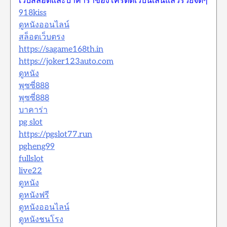
เว็บสล็อตและบาคาร่าของโครตดีเว็บนี้เล่นแล้วรวยจัดๆ
918kiss
ดูหนังออนไลน์
สล็อตเว็บตรง
https://sagame168th.in
https://joker123auto.com
ดูหนัง
พุซซี่888
พุซซี่888
บาคาร่า
pg slot
https://pgslot77.run
pgheng99
fullslot
live22
ดูหนัง
ดูหนังฟรี
ดูหนังออนไลน์
ดูหนังชนโรง