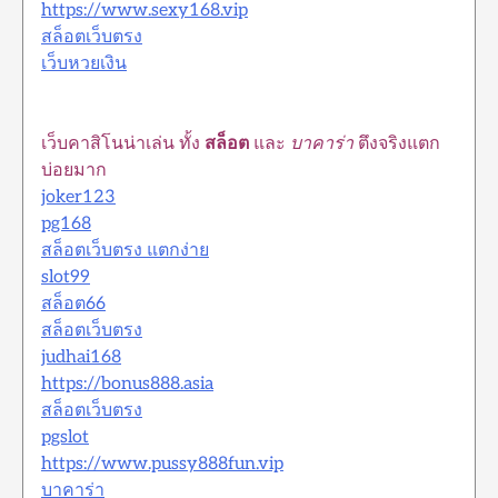
https://www.sexy168.vip
สล็อตเว็บตรง
เว็บหวยเงิน
เว็บคาสิโนน่าเล่น ทั้ง
สล็อต
และ
บาคาร่า
ตึงจริงแตก
บ่อยมาก
joker123
pg168
สล็อตเว็บตรง แตกง่าย
slot99
สล็อต66
สล็อตเว็บตรง
judhai168
https://bonus888.asia
สล็อตเว็บตรง
pgslot
https://www.pussy888fun.vip
บาคาร่า