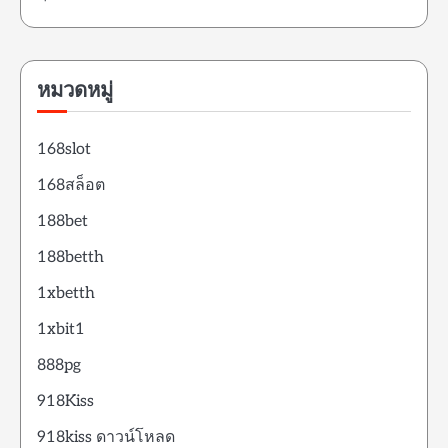
หมวดหมู่
168slot
168สล็อต
188bet
188betth
1xbetth
1xbit1
888pg
918Kiss
918kiss ดาวน์โหลด