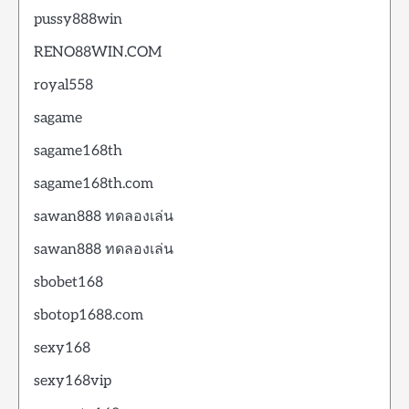
pussy888win
RENO88WIN.COM
royal558
sagame
sagame168th
sagame168th.com
sawan888 ทดลองเล่น
sawan888 ทดลองเล่น
sbobet168
sbotop1688.com
sexy168
sexy168vip