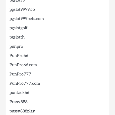
pgslot99
pgslot9999.co
pgslot999bets.com
pgslotgolf
pgslotth
punpro
PunPro66
PunPro66.com
PunPro777
PunPro777.com
puntaek66
Pussy888
pussy888play