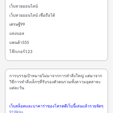
เว็บหวยออนไลน์
เว็บหวยออนไลน์ เชื่อถือได้
เศรษฐี99
แทงบอล
แพนด้า555
โจ๊กเกอร์123
การบรรลุเป้าหมายไม่มาจากการทำสิ่งใหญ่ แต่มาจาก
วิธีการทำสิ่งเล็กๆที่รับรองตัวตนรวมทั้งความอุตสาหะ
แต่ละวัน
เว็บสล็อตและบาคาร่าของโครตดีเว็บนี้เล่นแล้วรวยจัดๆ
918kiss