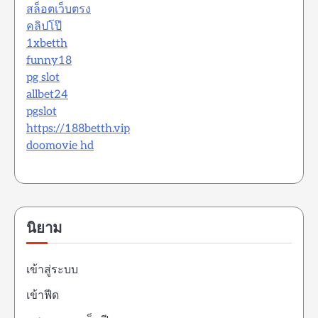
สล็อตเว็บตรง
คลิปโป๊
1xbetth
funny18
pg slot
allbet24
pgslot
https://188betth.vip
doomovie hd
นิยาม
เข้าสู่ระบบ
เข้าฟีด