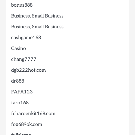
bonus888
Business, Small Business
Business, Small Business
cashgame168
Casino
chang7777
dgb222hot.com
dr888
FAFA123
faro168
fcharoenkit168.com
fox689ok.com