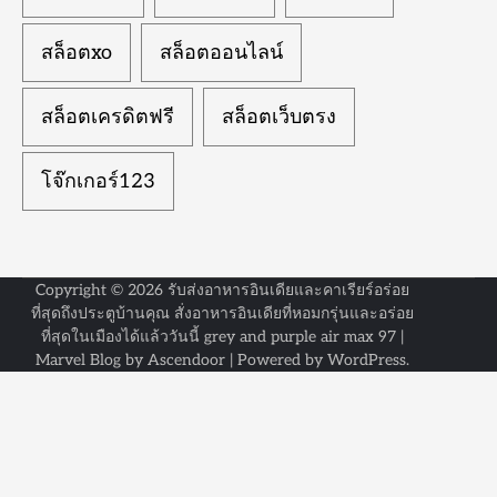
สล็อตxo
สล็อตออนไลน์
สล็อตเครดิตฟรี
สล็อตเว็บตรง
โจ๊กเกอร์123
Copyright © 2026
รับส่งอาหารอินเดียและคาเรียร์อร่อย
ที่สุดถึงประตูบ้านคุณ สั่งอาหารอินเดียที่หอมกรุ่นและอร่อย
ที่สุดในเมืองได้แล้ววันนี้ grey and purple air max 97
|
Marvel Blog by
Ascendoor
| Powered by
WordPress
.