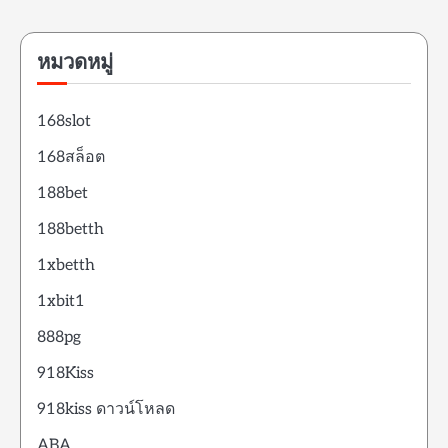
หมวดหมู่
168slot
168สล็อต
188bet
188betth
1xbetth
1xbit1
888pg
918Kiss
918kiss ดาวน์โหลด
ABA