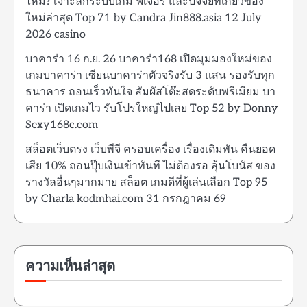
ไหม? เจาะลึกระบบเกม ฟีเจอร์ และปัจจัยที่เกี่ยวข้อง
ใหม่ล่าสุด Top 71 by Candra Jin888.asia 12 July
2026 casino
บาคาร่า 16 ก.ย. 26 บาคาร่า168 เปิดมุมมองใหม่ของ
เกมบาคาร่า เซียนบาคาร่าตัวจริงรับ 3 แสน รองรับทุก
ธนาคาร ถอนเร็วทันใจ สัมผัสโต๊ะสดระดับพรีเมียม บา
คาร่า เปิดเกมไว รับโปรใหญ่ไปเลย Top 52 by Donny
Sexy168c.com
สล็อตเว็บตรง เว็บพีจี ครอบเครื่อง เรื่องเดิมพัน คืนยอด
เสีย 10% ถอนปุ๊บเงินเข้าทันที ไม่ต้องรอ ลุ้นโบนัส ของ
รางวัลอื่นๆมากมาย สล็อต เกมดีที่ผู้เล่นเลือก Top 95
by Charla kodmhai.com 31 กรกฎาคม 69
ความเห็นล่าสุด