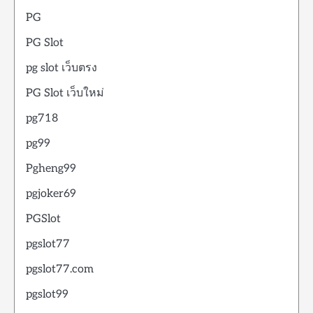
PG
PG Slot
pg slot เว็บตรง
PG Slot เว็บใหม่
pg718
pg99
Pgheng99
pgjoker69
PGSlot
pgslot77
pgslot77.com
pgslot99