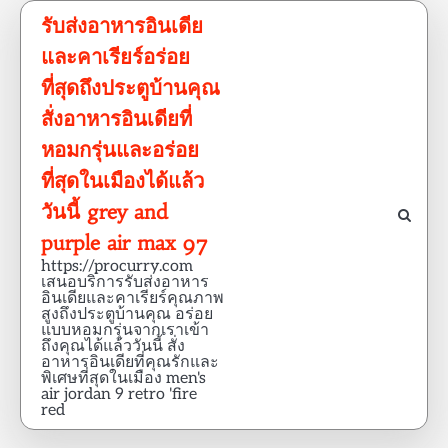
Skip
รับส่งอาหารอินเดีย
to
และคาเรียร์อร่อย
content
ที่สุดถึงประตูบ้านคุณ
สั่งอาหารอินเดียที่
หอมกรุ่นและอร่อย
ที่สุดในเมืองได้แล้ว
วันนี้ grey and
purple air max 97
https://procurry.com
เสนอบริการรับส่งอาหาร
อินเดียและคาเรียร์คุณภาพ
สูงถึงประตูบ้านคุณ อร่อย
แบบหอมกรุ่นจากเราเข้า
ถึงคุณได้แล้ววันนี้ สั่ง
อาหารอินเดียที่คุณรักและ
พิเศษที่สุดในเมือง men's
air jordan 9 retro 'fire
red