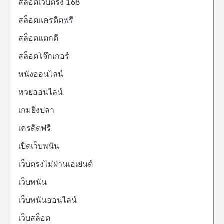
สล็อตเว็บตรง 168
สล็อตเเครดิตฟรี
สล็อตแตกดี
สล็อตโจ๊กเกอร์
หนังออนไลน์
หวยออนไลน์
เกมยิงปลา
เครดิตฟรี
เปิดเว็บพนัน
เว็บตรงไม่ผ่านเอเย่นต์
เว็บพนัน
เว็บพนันออนไลน์
เว็บสล็อต