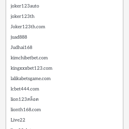
joker123auto
joker123th
Joker123th.com
juad888
Judhai168
kimchibetbet.com
kingxxxbet123.com
lalikabetsgame.com
lcbet444.com
lion123สล็อต
lionth168.com
Live22