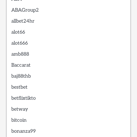
ABAGroup2
allbet24hr
alot66
alot666
amb888
Baccarat
baj88thb
bestbet
betflixtikto
betway
bitcoin
bonanza99