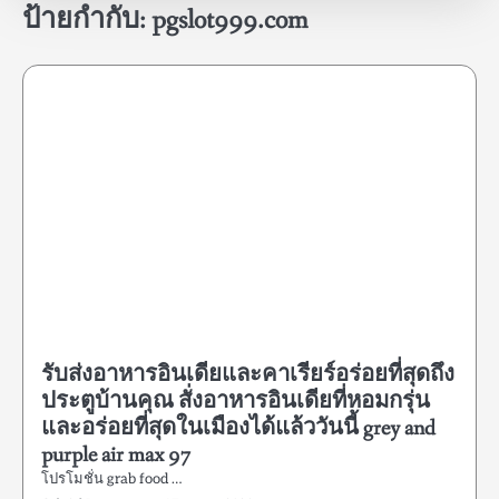
ป้ายกำกับ:
pgslot999.com
รับส่งอาหารอินเดียและคาเรียร์อร่อยที่สุดถึง
ประตูบ้านคุณ สั่งอาหารอินเดียที่หอมกรุ่น
และอร่อยที่สุดในเมืองได้แล้ววันนี้ grey and
purple air max 97
โปรโมชั่น grab food …