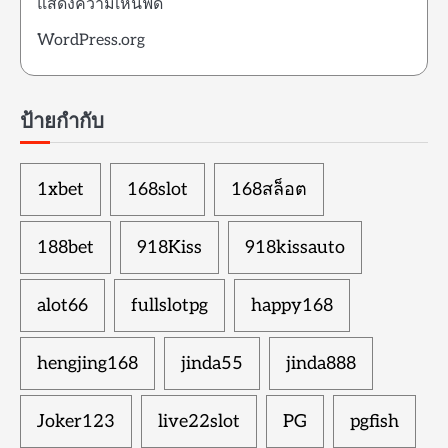
แสดงความเห็นฟีด
WordPress.org
ป้ายกำกับ
1xbet
168slot
168สล็อต
188bet
918Kiss
918kissauto
alot66
fullslotpg
happy168
hengjing168
jinda55
jinda888
Joker123
live22slot
PG
pgfish