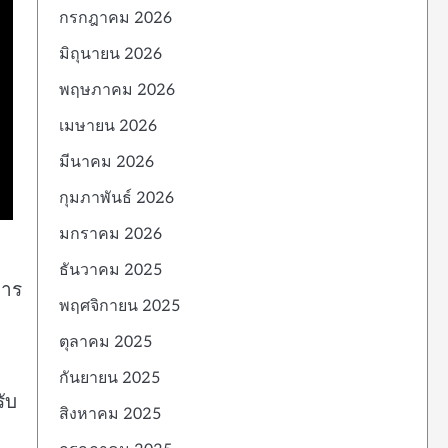
กรกฎาคม 2026
มิถุนายน 2026
พฤษภาคม 2026
เมษายน 2026
มีนาคม 2026
กุมภาพันธ์ 2026
มกราคม 2026
ธันวาคม 2025
การ
พฤศจิกายน 2025
ตุลาคม 2025
กันยายน 2025
รับ
สิงหาคม 2025