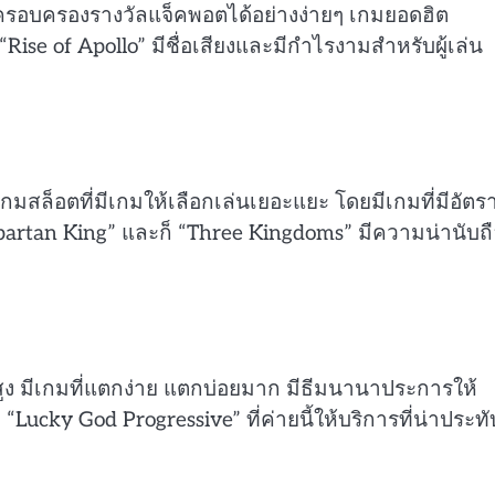
รถครอบครองรางวัลแจ็คพอตได้อย่างง่ายๆ เกมยอดฮิต
Rise of Apollo” มีชื่อเสียงและมีกำไรงามสำหรับผู้เล่น
ยเกมสล็อตที่มีเกมให้เลือกเล่นเยอะแยะ โดยมีเกมที่มีอัตร
“Spartan King” และก็ “Three Kingdoms” มีความน่านับถ
พสูง มีเกมที่แตกง่าย แตกบ่อยมาก มีธีมนานาประการให้
“Lucky God Progressive” ที่ค่ายนี้ให้บริการที่น่าประทั