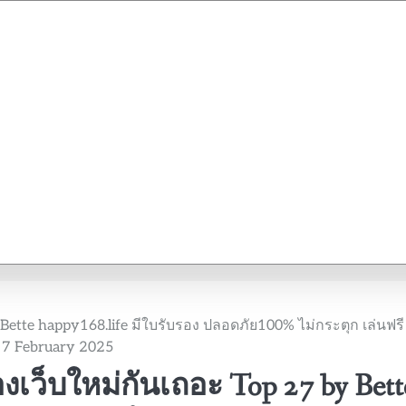
ette happy168.life มีใบรับรอง ปลอดภัย100% ไม่กระตุก เล่นฟรี
อน 7 February 2025
ว็บใหม่กันเถอะ Top 27 by Bett