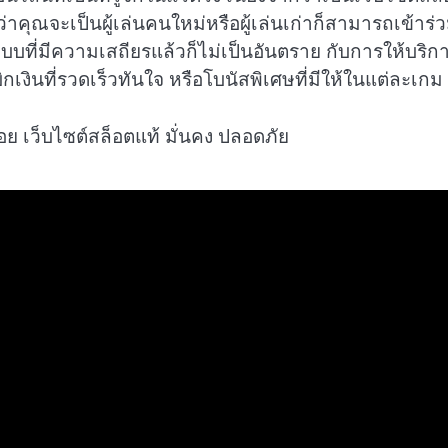
่าคุณจะเป็นผู้เล่นคนใหม่หรือผู้เล่นเก่าก็สามารถเข้าร่
ที่มีความเสถียรแล้วก็ไม่เป็นอันตราย กับการให้บริก
กเงินที่รวดเร็วทันใจ หรือโบนัสพิเศษที่มีให้ในแต่ละเกม
ย เว็บไซต์สล็อตแท้ มั่นคง ปลอดภัย