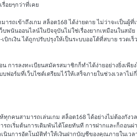
รื่อยๆกว่าที่เคย
รถเข้าถึงเกม สล็อต168 ได้ง่ายดาย ไม่ว่าจะเป็นผู้ที่เพ
เว็บพนันออนไลน์ในปัจจุบันไม่ใช่เรื่องยากเหมือนในสมัย
บิกเงิน ได้ถูกปรับปรุงให้เป็นระบบออโต้ที่สบาย รวดเร็
่อน การลงทะเบียนสมัครสมาชิกก็ทำได้ง่ายอย่างยิ่งเพียง
บฟอร์มที่เว็บไซต์เตรียมไว้ให้เสร็จภายในช่วงเวลาไม่กี่
ำให้ทุกคนสามารถเล่นเกม สล็อต168 ได้อย่างไม่ต้องกังว
สามารถเริ่มต้นการเดิมพันได้โดยทันที การฝากและก็ถอนผ่
ำเนินการอัตโนมัติทำให้เงินฝากบัญชีของคุณภายในเวล