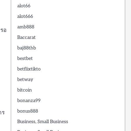
alot66
alot666
amb888
งรอ
Baccarat
baj88thb
bestbet
betflixtikto
betway
bitcoin
bonanza99
bonus888
าร
Business, Small Business