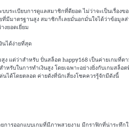
ระบบระเบียบการดูแลสมาชิกที่ดียอด ไม่ว่าจะเป็นเรื่องขอ
ที่มีมาตรฐานสูง สมาชิกก็เลยมั่นอกมั่นใจได้ว่าข้อมูลส
างยอดเยี่ยม
นได้ง่ายที่สุด
 แต่ว่าสำหรับ ปั่นสล็อต happy168 เป็นค่ายเกมที่ต
หรับในการทำเงินสูง โดยเฉพาะอย่างยิ่งกับเกมสล็อตที
ล่นได้โดยตลอด ค่ายดังที่นักเสี่ยงโชคควรรู้จักมีดังนี้
้วยการออกแบบเกมที่มีภาพสวยงาม มีกราฟิกที่น่าระทึก