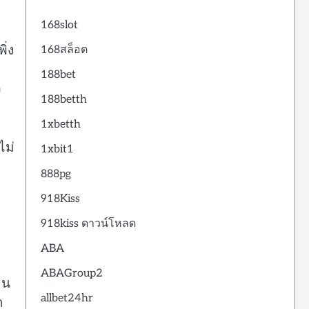
168slot
ิ่ง
168สล็อต
188bet
ว
188betth
1xbetth
ไม่
1xbit1
888pg
918Kiss
918kiss ดาวน์โหลด
ABA
ล
ABAGroup2
าน
allbet24hr
า