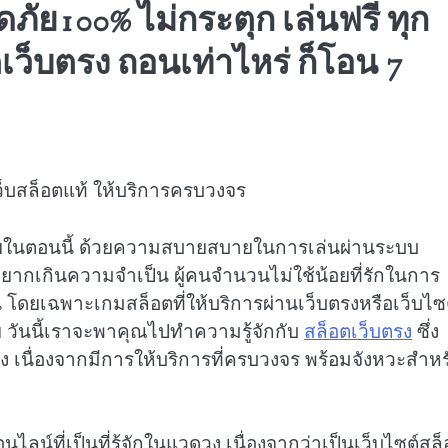
ดภัย100% ไม่กระตุก เล่นฟรี ทุก
อตเว็บตรง ถอนเท่าไหร่ ก็โอน 7
ว็บสล็อตแท้ ให้บริการครบวงจร
ลายในตอนนี้ ด้วยความสบายสบายในการเล่นผ่านระบบ
่ยากเกินความจำเป็น ผู้คนจำนวนไม่ใช้น้อยที่รักในการ
 โดยเฉพาะเกมสล็อตที่ให้บริการผ่านเว็บตรงหรือเว็บไซ
าย วันนี้เราจะพาคุณไปทำความรู้จักกับ
สล็อตเว็บตรง
ซึ่ง
ูง เนื่องจากมีการให้บริการที่ครบวงจร พร้อมจังหวะสำหร
นไลน์ที่เป็นที่รู้จักในแวดวง เนื่องจากว่าเป็นเว็บไซต์สล