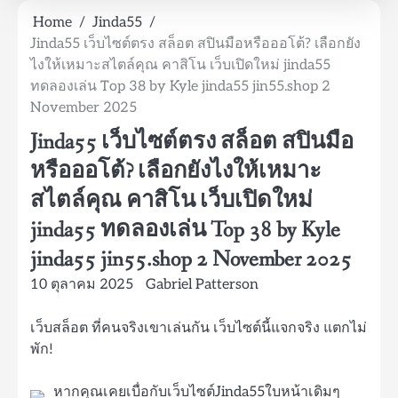
Home
Jinda55
Jinda55 เว็บไซต์ตรง สล็อต สปินมือหรือออโต้? เลือกยัง
ไงให้เหมาะสไตล์คุณ คาสิโน เว็บเปิดใหม่ jinda55
ทดลองเล่น Top 38 by Kyle jinda55 jin55.shop 2
November 2025
Jinda55 เว็บไซต์ตรง สล็อต สปินมือ
หรือออโต้? เลือกยังไงให้เหมาะ
สไตล์คุณ คาสิโน เว็บเปิดใหม่
jinda55 ทดลองเล่น Top 38 by Kyle
jinda55 jin55.shop 2 November 2025
10 ตุลาคม 2025
Gabriel Patterson
เว็บสล็อต ที่คนจริงเขาเล่นกัน เว็บไซต์นี้แจกจริง แตกไม่
พัก!
หากคุณเคยเบื่อกับเว็บไซต์Jinda55ใบหน้าเดิมๆ