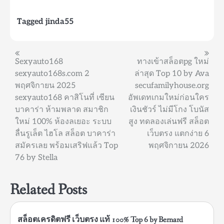
Tagged
jinda55
แนะแนว
Sexyauto168
ทางเข้าสล็อตpg ใหม่
sexyauto168s.com 2
ล่าสุด Top 10 by Ava
เรื่อง
พฤศจิกายน 2025
secufamilyhouse.org
sexyauto168 คาสิโนที่ เซียน
อัพเดทเกมใหม่ก่อนใคร
บาคาร่า ห้ามพลาด สมาชิก
เงินชัวร์ ไม่มีโกง โบนัส
ใหม่ 100% ห้องลเยอะ ระบบ
สูง ทดลองเล่นฟรี สล็อต
ลื่นรูเล็ต ไฮโล สล็อต บาคาร่า
เว็บตรง แตกง่าย 6
สมัครเลย พร้อมเสริฟแล้ว Top
พฤศจิกายน 2026
76 by Stella
Related Posts
สล็อตเครดิตฟรี เว็บตรง แท้ 100% Top 6 by Bernard