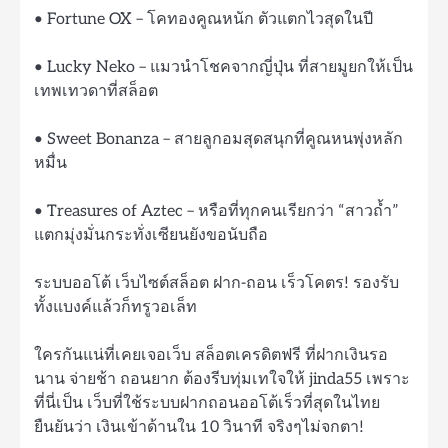
• Fortune OX – โคทองคูณหนัก ตัวแตกไวสุดในปี
• Lucky Neko – แมวนำโชคจากญี่ปุ่น ที่สายมูยกให้เป็น
เทพเทวดาที่สล็อต
• Sweet Bonanza – สายลูกอมสุดสนุกที่คูณหนพุ่งหลัก
หมื่น
• Treasures of Aztec – หรือที่ทุกคนเรียกว่า “สาวถ้ำ”
แตกมุ่งมั่นกระทั่งเซียนยังขอนับถือ
ระบบออโต้ เว็บไซต์สล็อต ฝาก-ถอน เร็วโคตร! รองรับ
ทั้งแบงค์แล้วก็ทรูวอเล็ท
ใครกันแน่ที่เคยเจอเว็บ สล็อตเครดิตฟรี ที่ฝากเงินรอ
นาน จ่ายช้า ถอนยาก ต้องรีบทุ่มเทใจให้ jinda55 เพราะ
ที่นี่เป็น เว็บที่ใช้ระบบฝากถอนออโต้เร็วที่สุดในไทย
ยืนยันว่า เงินเข้าด้านใน 10 วินาที จริงๆไม่จกตา!