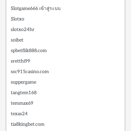
Slotgame666 เข้าสู่ระบบ
Slotxo
slotxo24hr
soibet
spbetflik888.com
sretthi99
ssc915casino.com
suppergame
tangtem168
temmax69
texas24
tia8kingbet.com