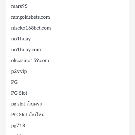
mars95
mmgoldsbets.com
niseko168bet.com
no1huay
no1huay.com
okcasino159.com
p2vvip
PG
PG Slot
pg slot เว็บตรง
PG Slot เว็บใหม่
pg718