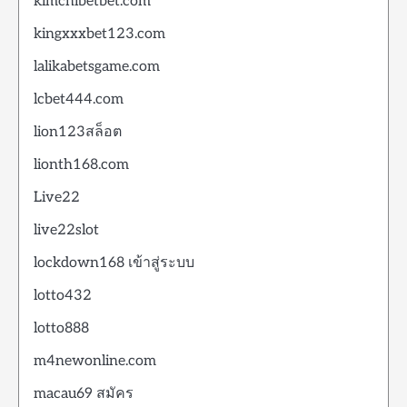
kimchibetbet.com
kingxxxbet123.com
lalikabetsgame.com
lcbet444.com
lion123สล็อต
lionth168.com
Live22
live22slot
lockdown168 เข้าสู่ระบบ
lotto432
lotto888
m4newonline.com
macau69 สมัคร