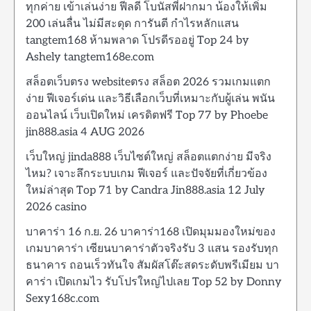
ทุกค่าย เข้าเล่นง่าย ฟีลดี โบนัสพี่ฝากมา น้องให้เพิ่ม
200 เล่นลื่น ไม่มีสะดุด การันตี กำไรหลักแสน
tangtem168 ห้ามพลาด โปรดีรออยู่ Top 24 by
Ashely tangtem168e.com
สล็อตเว็บตรง websiteตรง สล็อต 2026 รวมเกมแตก
ง่าย ฟีเจอร์เด่น และวิธีเลือกเว็บที่เหมาะกับผู้เล่น พนัน
ออนไลน์ เว็บเปิดใหม่ เครดิตฟรี Top 77 by Phoebe
jin888.asia 4 AUG 2026
เว็บใหญ่ jinda888 เว็บไซต์ใหญ่ สล็อตแตกง่าย มีจริง
ไหม? เจาะลึกระบบเกม ฟีเจอร์ และปัจจัยที่เกี่ยวข้อง
ใหม่ล่าสุด Top 71 by Candra Jin888.asia 12 July
2026 casino
บาคาร่า 16 ก.ย. 26 บาคาร่า168 เปิดมุมมองใหม่ของ
เกมบาคาร่า เซียนบาคาร่าตัวจริงรับ 3 แสน รองรับทุก
ธนาคาร ถอนเร็วทันใจ สัมผัสโต๊ะสดระดับพรีเมียม บา
คาร่า เปิดเกมไว รับโปรใหญ่ไปเลย Top 52 by Donny
Sexy168c.com