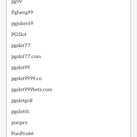
pg99
Pgheng99
pgjoker69
PGSlot
pgslot77
pgslot77.com
pgslot99
pgslot9999.co
pgslot999bets.com
pgslotgolf
pgslotth
punpro
PunPro66