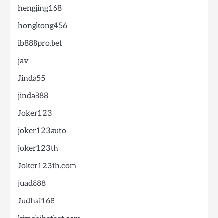
hengjing168
hongkong456
ib888pro.bet
jav
Jinda55
jinda888
Joker123
joker123auto
joker123th
Joker123th.com
juad888
Judhai168