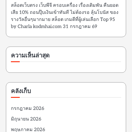
สล็อตเว็บตรง เว็บพีจี ครอบเครื่อง เรื่องเดิมพัน คืนยอด
เสีย 10% ถอนปุ๊บเงินเข้าทันที ไม่ต้องรอ ลุ้นโบนัส ของ
รางวัลอื่นๆมากมาย สล็อต เกมดีที่ผู้เล่นเลือก Top 95
by Charla kodmhai.com 31 กรกฎาคม 69
ความเห็นล่าสุด
คลังเก็บ
กรกฎาคม 2026
มิถุนายน 2026
พฤษภาคม 2026