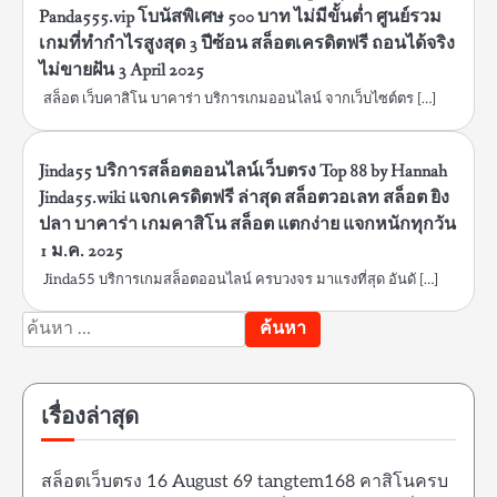
Panda555.vip โบนัสพิเศษ 500 บาท ไม่มีขั้นต่ำ ศูนย์รวม
เกมที่ทำกำไรสูงสุด 3 ปีซ้อน สล็อตเครดิตฟรี ถอนได้จริง
ไม่ขายฝัน 3 April 2025
สล็อต เว็บคาสิโน บาคาร่า บริการเกมออนไลน์ จากเว็บไซต์ตร […]
Jinda55 บริการสล็อตออนไลน์เว็บตรง Top 88 by Hannah
Jinda55.wiki แจกเครดิตฟรี ล่าสุด สล็อตวอเลท สล็อต ยิง
ปลา บาคาร่า เกมคาสิโน สล็อต แตกง่าย แจกหนักทุกวัน
1 ม.ค. 2025
Jinda55 บริการเกมสล็อตออนไลน์ ครบวงจร มาแรงที่สุด อันดั […]
ค้นหา
สำหรับ:
เรื่องล่าสุด
สล็อตเว็บตรง 16 August 69 tangtem168 คาสิโนครบ