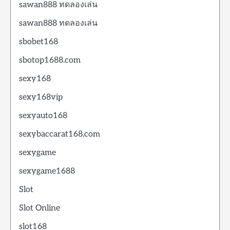
sawan888 ทดลองเล่น
sawan888 ทดลองเล่น
sbobet168
sbotop1688.com
sexy168
sexy168vip
sexyauto168
sexybaccarat168.com
sexygame
sexygame1688
Slot
Slot Online
slot168