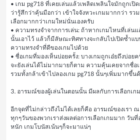
• เกม pg718 ที่เคยเล่นแล้วเพลิดเพลินใจมักถูกเปิ
ว่ารู้สึกว่าคุ้นมือกว่า เข้าใจจังหวะเกมมากกว่า ร
เลือกมากกว่าเกมใหม่นั่นเองครับ
• ความทรงจำจากการเล่น: ถ้าหากเกมไหนที่เล่นแล้
นั้นเอาไว้ แล้วก็มีลัษณะทิศทางจะกลับไปเปิดซ้ำแบ
ความทรงจำที่ดีของเกมไปด้วย
• ชื่อเกมที่มองเห็นบ่อยครั้ง: บางเกมถูกเอ๋ยถึงบ่อย
จะยังเล่นได้ไม่มากมายก็ตาม ความคุ้นเคยจากชื่อ
รวมทั้งกล้าเข้าไปลองเกม pg718 นั้นๆเพิ่มมากขึ้นด
3. อารมณ์ของผู้เล่นในตอนนั้น มีผลกับการเลือกเกม
อีกจุดที่ไม่กล่าวถึงไม่ได้เลยก็คือ อารมณ์ของเรา 
ทุกๆวันของพวกเราส่งผลต่อการเลือกเกมมาก วันที่อย
หนัก เกมโบนัสเน้นๆก็จะมาแน่ๆ