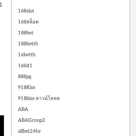
1
168slot
168สล็อต
188bet
188betth
1xbetth
1xbit1
888pg
918Kiss
918kiss ดาวน์โหลด
ABA
ABAGroup2
allbet24hr