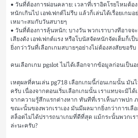
• วันที่ต้องการผ่อนคลาย: เวลาที่เราอิดโรยไหม
หนักเกินไป เอฟเฟกต์ไม่รีบ แล้วก็เล่นได้เรื่อยเก
เหมาะสมกับวันสบายๆ
• วันที่ต้องการลุ้นหนัก: บางวัน พวกเราบางทีอาจจ
เสียงดัง เอฟเฟกต์แรง หรือโบนัสจัดหนักจัดเต็มก็เป็
ยิ่งกว่าวันที่เลือกเกมสบายๆอย่างไม่ต้องสงสัยขอรับ
คนเลือกเกม pgslot ไม่ได้เลือกจากข้อมูลก่อนเป็นอ
เหตุผลที่คนเล่น pg718 เลือกเกมนี้ก่อนเกมนั้น มัน
ครับ เนื่องจากตอนเริ่มเลือกเกมนั้น เราแทบจะมิได้
จากความรู้สึกแรกต่างหาก ทันทีที่เราเห็นภาพปก 
ขณะนั้นของพวกเราเอง มันมีผลมากยิ่งกว่าการเลื
สล็อตไม่ได้ปรารถนาเกมที่ดีที่สุด แม้กระนั้นพวกเรา
ล่ะนะครับ?