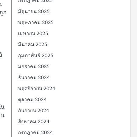
กรกฎาคม 2025
าะ
มิถุนายน 2025
ถูก
พฤษภาคม 2025
ก
เมษายน 2025
มีนาคม 2025
้
กุมภาพันธ์ 2025
มกราคม 2025
ธันวาคม 2024
พฤศจิกายน 2024
ตุลาคม 2024
ใน
กันยายน 2024
้น
สิงหาคม 2024
กรกฎาคม 2024