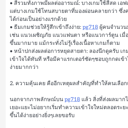
• สีรวมทั้งภาพมีผลต่ออารมณ์: บางเกมใช้สีสด เอฟเฟก
แต่บางเกมใช้โทนสบายตาที่มองผ่อนคลายกว่า ซึ่งค
ได้ก่อนเป็นอย่างแรกด้วย
• ธีมเกมช่วยให้รู้สึกเข้าถึงง่าย:
pg718
ผู้คนจำนวนม
เช่น แนวเผชิญภัย แนวแฟนตา หรือแนวการ์ตูน เมื่อ
ขึ้นมากมาย แม้กระทั่งไม่รู้เรื่องเนื้อหาเกมก็ตาม
• หน้าปกส่งผลต่อการหยุดสายตา: ลองนึกดูครับ เกมน
เข้าใจได้ทันที หรือมีคาแรกเตอร์ชัดๆชอบถูกกดเข้าไ
ง่ายมากกว่า
2. ความคุ้นเคย คืออีกเหตุผลสำคัญที่ทำให้คนเลือก
นอกจากภาพลักษณ์บน
pg718
แล้ว สิ่งที่ส่งผลมา
เยอะแยะไม่อยากเริ่มทำความเข้าใจใหม่ตลอดระยะเวล
ขึ้นได้ง่ายอย่างยิ่งๆเลยขอรับ