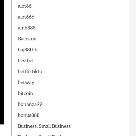
alot66
alot666
amb888
Baccarat
baj88thb
bestbet
betflixtikto
betway
bitcoin
bonanza99
bonus888
Business, Small Business