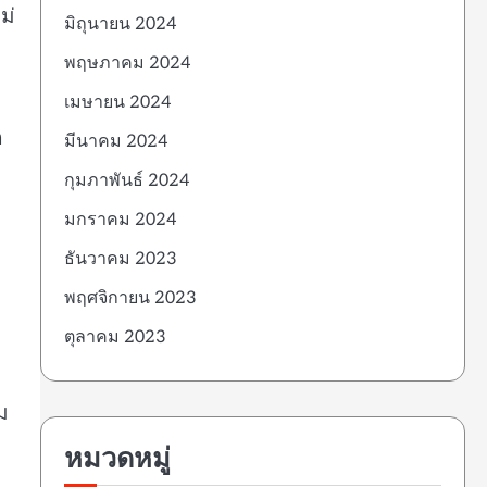
ม่
มิถุนายน 2024
พฤษภาคม 2024
เมษายน 2024
ก
มีนาคม 2024
กุมภาพันธ์ 2024
มกราคม 2024
ธันวาคม 2023
พฤศจิกายน 2023
ตุลาคม 2023
ม
หมวดหมู่