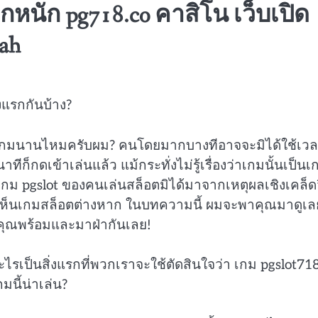
หนัก pg718.co คาสิโน เว็บเปิด
ah
แรกกันบ้าง?
อกเกมนานไหมครับผม? คนโดยมากบางทีอาจจะมิได้ใช้เว
ก็กดเข้าเล่นแล้ว แม้กระทั่งไม่รู้เรื่องว่าเกมนั้นเป็นเ
เกม pgslot ของคนเล่นสล็อตมิได้มาจากเหตุผลเชิงเคล็ดว
ตอนเห็นเกมสล็อตต่างหาก ในบทความนี้ ผมจะพาคุณมาดูเล
กคุณพร้อมและมาฝ่ากันเลย!
ะไรเป็นสิ่งแรกที่พวกเราจะใช้ตัดสินใจว่า เกม pgslot71
กมนี้น่าเล่น?