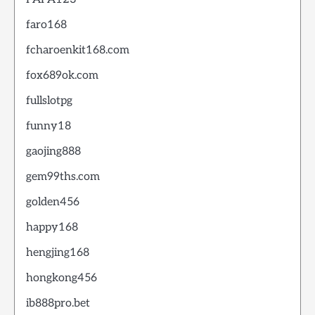
faro168
fcharoenkit168.com
fox689ok.com
fullslotpg
funny18
gaojing888
gem99ths.com
golden456
happy168
hengjing168
hongkong456
ib888pro.bet