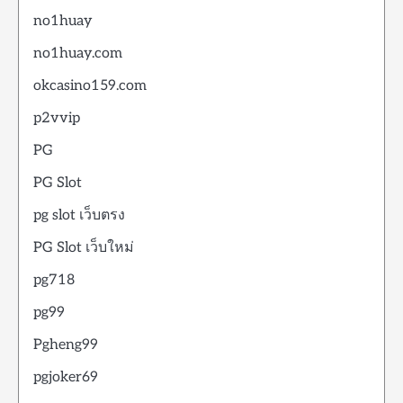
no1huay
no1huay.com
okcasino159.com
p2vvip
PG
PG Slot
pg slot เว็บตรง
PG Slot เว็บใหม่
pg718
pg99
Pgheng99
pgjoker69