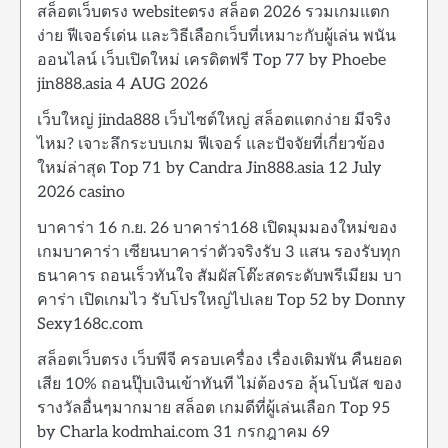
สล็อตเว็บตรง websiteตรง สล็อต 2026 รวมเกมแตก
ง่าย ฟีเจอร์เด่น และวิธีเลือกเว็บที่เหมาะกับผู้เล่น พนัน
ออนไลน์ เว็บเปิดใหม่ เครดิตฟรี Top 77 by Phoebe
jin888.asia 4 AUG 2026
เว็บใหญ่ jinda888 เว็บไซต์ใหญ่ สล็อตแตกง่าย มีจริง
ไหม? เจาะลึกระบบเกม ฟีเจอร์ และปัจจัยที่เกี่ยวข้อง
ใหม่ล่าสุด Top 71 by Candra Jin888.asia 12 July
2026 casino
บาคาร่า 16 ก.ย. 26 บาคาร่า168 เปิดมุมมองใหม่ของ
เกมบาคาร่า เซียนบาคาร่าตัวจริงรับ 3 แสน รองรับทุก
ธนาคาร ถอนเร็วทันใจ สัมผัสโต๊ะสดระดับพรีเมียม บา
คาร่า เปิดเกมไว รับโปรใหญ่ไปเลย Top 52 by Donny
Sexy168c.com
สล็อตเว็บตรง เว็บพีจี ครอบเครื่อง เรื่องเดิมพัน คืนยอด
เสีย 10% ถอนปุ๊บเงินเข้าทันที ไม่ต้องรอ ลุ้นโบนัส ของ
รางวัลอื่นๆมากมาย สล็อต เกมดีที่ผู้เล่นเลือก Top 95
by Charla kodmhai.com 31 กรกฎาคม 69