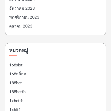
ธันวาคม 2023
พฤศจิกายน 2023
ตุลาคม 2023
หมวดหมู่
168slot
168สล็อต
188bet
188betth
1xbetth
1xbit1