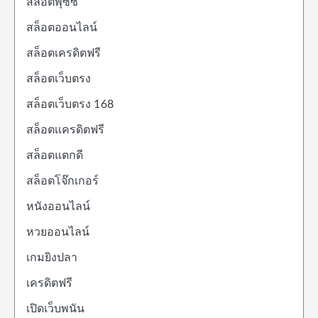
สล็อตพุซซี่
สล็อตออนไลน์
สล็อตเครดิตฟรี
สล็อตเว็บตรง
สล็อตเว็บตรง 168
สล็อตเเครดิตฟรี
สล็อตแตกดี
สล็อตโจ๊กเกอร์
หนังออนไลน์
หวยออนไลน์
เกมยิงปลา
เครดิตฟรี
เปิดเว็บพนัน