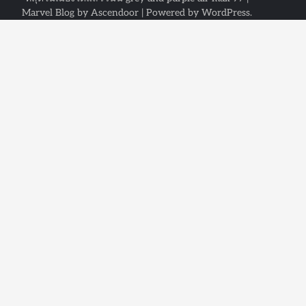
Marvel Blog by
Ascendoor
| Powered by
WordPress
.