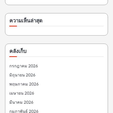
ความเห็นล่าสุด
คลังเก็บ
กรกฎาคม 2026
มิถุนายน 2026
พฤษภาคม 2026
เมษายน 2026
มีนาคม 2026
กุมภาพันธ์ 2026