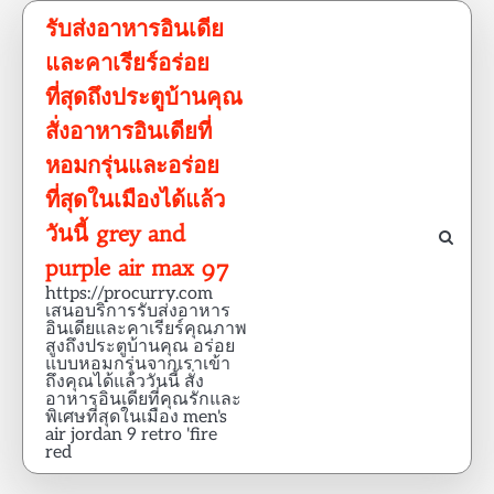
Skip
รับส่งอาหารอินเดีย
to
และคาเรียร์อร่อย
content
ที่สุดถึงประตูบ้านคุณ
สั่งอาหารอินเดียที่
หอมกรุ่นและอร่อย
ที่สุดในเมืองได้แล้ว
วันนี้ grey and
purple air max 97
https://procurry.com
เสนอบริการรับส่งอาหาร
อินเดียและคาเรียร์คุณภาพ
สูงถึงประตูบ้านคุณ อร่อย
แบบหอมกรุ่นจากเราเข้า
ถึงคุณได้แล้ววันนี้ สั่ง
อาหารอินเดียที่คุณรักและ
พิเศษที่สุดในเมือง men's
air jordan 9 retro 'fire
red