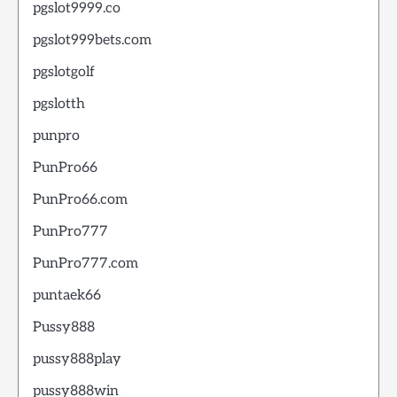
pgslot9999.co
pgslot999bets.com
pgslotgolf
pgslotth
punpro
PunPro66
PunPro66.com
PunPro777
PunPro777.com
puntaek66
Pussy888
pussy888play
pussy888win