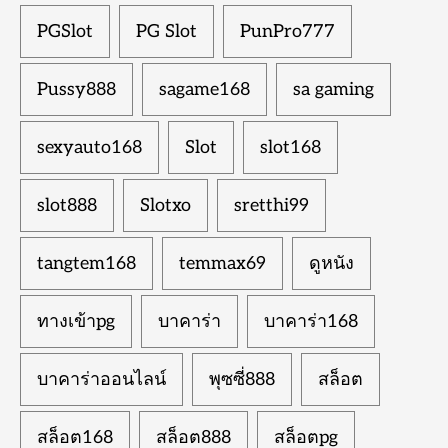
PGSlot
PG Slot
PunPro777
Pussy888
sagame168
sa gaming
sexyauto168
Slot
slot168
slot888
Slotxo
sretthi99
tangtem168
temmax69
ดูหนัง
ทางเข้าpg
บาคาร่า
บาคาร่า168
บาคาร่าออนไลน์
พุซซี่888
สล็อต
สล็อต168
สล็อต888
สล็อตpg