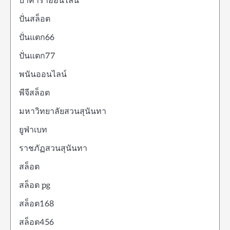
บาคาร่าออนไลน์
ปั่นสล็อต
ปั่นแตก66
ปั่นแตก77
พนันออนไลน์
พีจีสล็อต
มหาวิทยาลัยสวนสุนันทา
ยูฟ่าเบท
ราชภัฏสวนสุนันทา
สล็อต
สล็อต pg
สล็อต168
สล็อต456