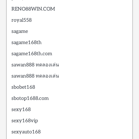
RENO88WIN.COM
royal558
sagame
sagame168th
sagame168th.com
sawan888 ทดลองเล่น
sawan888 ทดลองเล่น
sbobet168
sbotop1688.com
sexy168
sexy168vip
sexyauto168