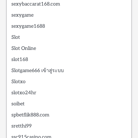
sexybaccarat168.com
sexygame
sexygame1688
Slot
Slot Online
slot168
Slotgame666 เข้าสู่ระบบ
Slotxo
slotxo24hr
soibet
spbetflik888.com
sretthi99
ssc915casino.com