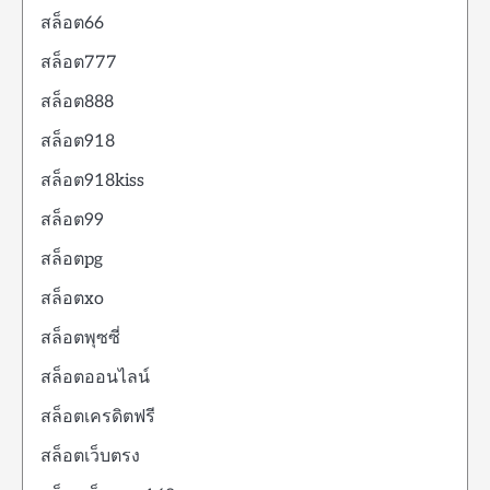
สล็อต66
สล็อต777
สล็อต888
สล็อต918
สล็อต918kiss
สล็อต99
สล็อตpg
สล็อตxo
สล็อตพุซซี่
สล็อตออนไลน์
สล็อตเครดิตฟรี
สล็อตเว็บตรง