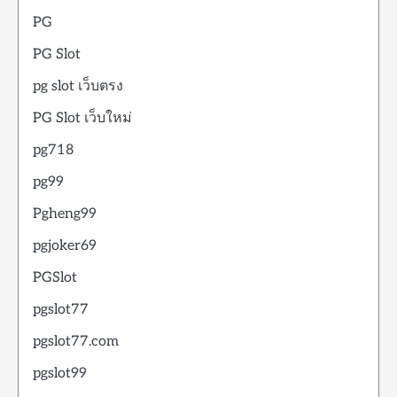
PG
PG Slot
pg slot เว็บตรง
PG Slot เว็บใหม่
pg718
pg99
Pgheng99
pgjoker69
PGSlot
pgslot77
pgslot77.com
pgslot99