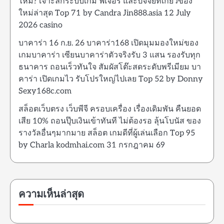
ไหม? เจาะลึกระบบเกม ฟีเจอร์ และปัจจัยที่เกี่ยวข้อง
ใหม่ล่าสุด Top 71 by Candra Jin888.asia 12 July
2026 casino
บาคาร่า 16 ก.ย. 26 บาคาร่า168 เปิดมุมมองใหม่ของ
เกมบาคาร่า เซียนบาคาร่าตัวจริงรับ 3 แสน รองรับทุก
ธนาคาร ถอนเร็วทันใจ สัมผัสโต๊ะสดระดับพรีเมียม บา
คาร่า เปิดเกมไว รับโปรใหญ่ไปเลย Top 52 by Donny
Sexy168c.com
สล็อตเว็บตรง เว็บพีจี ครอบเครื่อง เรื่องเดิมพัน คืนยอด
เสีย 10% ถอนปุ๊บเงินเข้าทันที ไม่ต้องรอ ลุ้นโบนัส ของ
รางวัลอื่นๆมากมาย สล็อต เกมดีที่ผู้เล่นเลือก Top 95
by Charla kodmhai.com 31 กรกฎาคม 69
ความเห็นล่าสุด