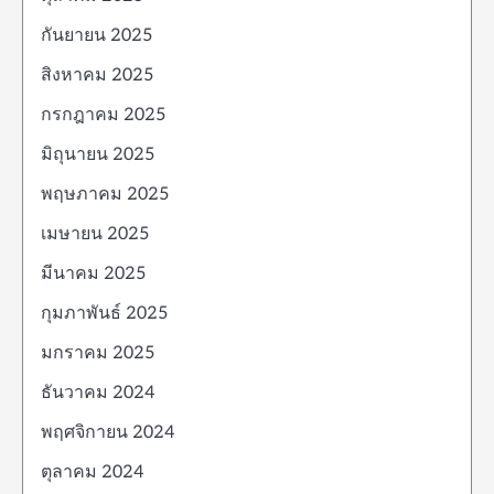
กันยายน 2025
สิงหาคม 2025
กรกฎาคม 2025
มิถุนายน 2025
พฤษภาคม 2025
เมษายน 2025
มีนาคม 2025
กุมภาพันธ์ 2025
มกราคม 2025
ธันวาคม 2024
พฤศจิกายน 2024
ตุลาคม 2024