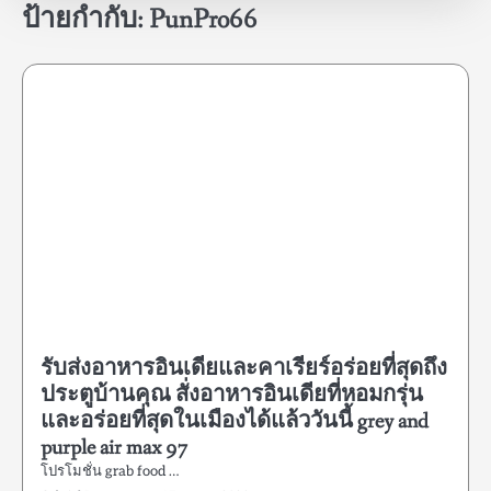
ป้ายกำกับ:
PunPro66
รับส่งอาหารอินเดียและคาเรียร์อร่อยที่สุดถึง
ประตูบ้านคุณ สั่งอาหารอินเดียที่หอมกรุ่น
และอร่อยที่สุดในเมืองได้แล้ววันนี้ grey and
purple air max 97
โปรโมชั่น grab food …