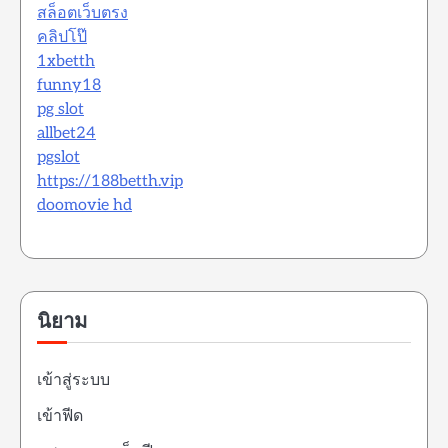
สล็อตเว็บตรง
คลิปโป๊
1xbetth
funny18
pg slot
allbet24
pgslot
https://188betth.vip
doomovie hd
นิยาม
เข้าสู่ระบบ
เข้าฟีด