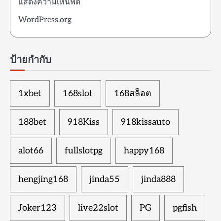
แสดงความเห็นฟีด
WordPress.org
ป้ายกำกับ
1xbet
168slot
168สล็อต
188bet
918Kiss
918kissauto
alot66
fullslotpg
happy168
hengjing168
jinda55
jinda888
Joker123
live22slot
PG
pgfish