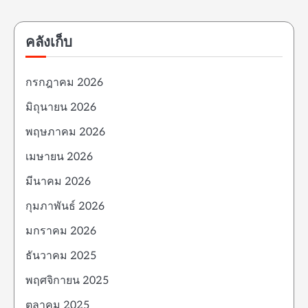
คลังเก็บ
กรกฎาคม 2026
มิถุนายน 2026
พฤษภาคม 2026
เมษายน 2026
มีนาคม 2026
กุมภาพันธ์ 2026
มกราคม 2026
ธันวาคม 2025
พฤศจิกายน 2025
ตุลาคม 2025